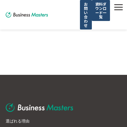
お
資料ダ
問
ウンロ
い
ード一
合
覧
わ
せ
解決できる課題
執筆者一覧
選ばれる理由
サービス
導入事例
お役立ち記事
無料セミナー
選ばれる理由