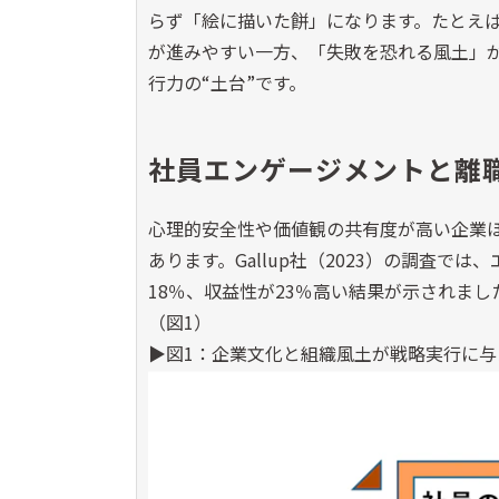
らず「絵に描いた餅」になります。たとえ
が進みやすい一方、「失敗を恐れる風土」
行力の
“
土台
”
です。
社員エンゲージメントと離
心理的安全性や価値観の共有度が高い企業
あります。
Gallup
社（
2023
）の調査では、
18
％、収益性が
23
％高い結果が示されまし
（図
1
）
▶図
1
：企業文化と組織風土が戦略実行に与