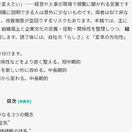
を変えたい」
──
経営や人事の現場で頻繁に聞かれる言葉です
明確に説明できる人は意外に少ないものです。両者は似て非な
と、改善施策が空回りするリスクもあります。本稿では、主に
、組織風土と企業文化の定義・役割・関係性を整理しつつ、
組
説します。読了後には、自社の「らしさ」と「変革の方向性」
い分けます。
関係性などをより良く整える。短中期的
ルを新しい形に改める。中長期的
側から変わる。中長期的
目次
[非表示]
なる 2つの概念
空気”
価値観の体系 ”