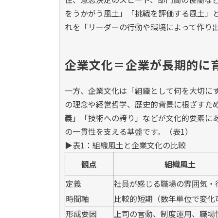
をうかがう風土」「挑戦を評価する風土」
れを「リーダーの行動や環境によって作り
企業文化＝企業が長期的に育
一方、企業文化は「組織として何を大切に
の理念や経営哲学、歴史的背景に根ざすた
義」「技術への誇り」などが文化的要素に
の一貫性を支える基盤です。（表
1
）
▶表
1
：組織風土と企業文化の比較
観点
組織風土
定義
社員が感じる職場の雰囲気・
時間軸
比較的短期（数年単位で変化
形成要因
上司の言動、制度運用、職場