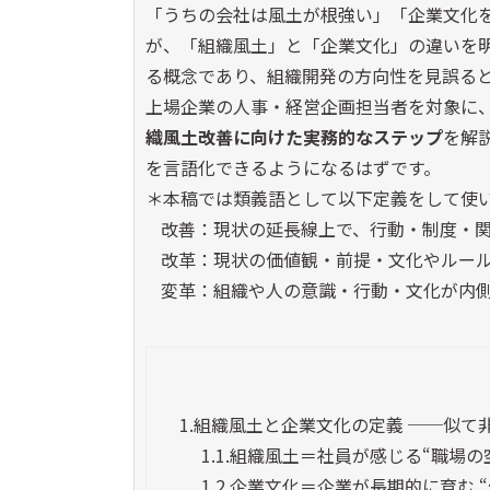
「うちの会社は風土が根強い」「企業文化
が、「組織風土」と「企業文化」の違いを
る概念であり、組織開発の方向性を見誤る
上場企業の人事・経営企画担当者を対象に
織風土改善に向けた実務的なステップ
を解
を言語化できるようになるはずです。
＊本稿では類義語として以下定義をして使
改善：現状の延長線上で、行動・制度・
改革：現状の価値観・前提・文化やルー
変革：組織や人の意識・行動・文化が内
1.
組織風土と企業文化の定義 ──似て非
1.1.
組織風土＝社員が感じる“職場の
1.2.
企業文化＝企業が長期的に育む “