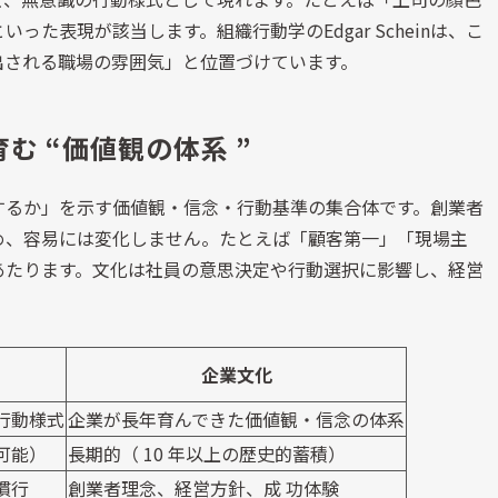
といった表現が該当します。組織行動学の
Edgar Schein
は、こ
出される職場の雰囲気」と位置づけています。
む 
“
価値観の体系 
”
するか」を示す価値観・信念・行動基準の集合体です。創業者
め、容易には変化しません。たとえば「顧客第一」「現場主
あたります。文化は社員の意思決定や行動選択に影響し、経営
企業文化
行動様式
企業が長年育んできた価値観・信念の体系
可能）
長期的（
10
年以上の歴史的蓄積）
慣行
創業者理念、経営方針、成 功体験