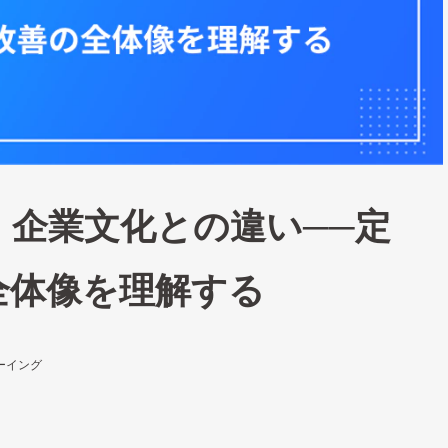
、企業文化との違い──定
全体像を理解する
ーイング