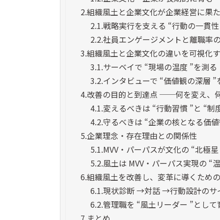
2.
組織風土と企業文化が企業経営に果
2.1.
戦略実行を支える “行動の一貫性 
2.2.
社員エンゲージメントと離職率
3.
組織風土と企業文化の違いを可視化
3.1.
サーベイで “現場の温度 ”を測る
3.2.
インタビューで “価値観の深層 ”
4.
改善の目的と到達点 ──何を変え、
4.1.
変えるべきは “行動習慣 ”と “制度
4.2.
守るべきは “企業の核となる価値観
5.
企業理念・存在理由との関係性
5.1.
MVV・パーパスが文化の “北極星
5.2.
風土は MVV・パーパス実現の “温
6.
組織風土を改善し、変革に導くため
6.1.
現状診断 →対話 →行動設計の
6.2.
管理職を “風土リーダー ”とし
7.
まとめ