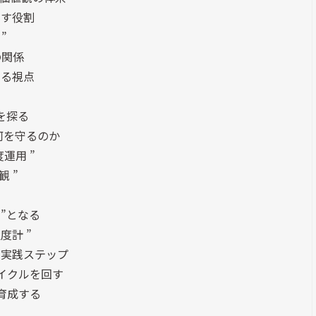
たす役割
”
の関係
する視点
を探る
何を守るのか
運用 ”
 ”
 ”となる
度計 ”
の実践ステップ
サイクルを回す
て育成する