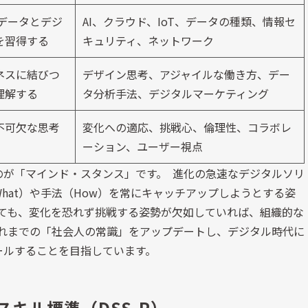
データとデジ
AI、クラウド、IoT、データの種類、情報セ
を習得する
キュリティ、ネットワーク
ネスに結びつ
デザイン思考、アジャイルな働き方、デー
理解する
タ分析手法、デジタルマーケティング
不可欠な思考
変化への適応、挑戦心、倫理性、コラボレ
ーション、ユーザー視点
のが「マインド・スタンス」です。 進化の急速なデジタルソリ
hat）や手法（How）を常にキャッチアップしようとする姿
しても、変化を恐れず挑戦する姿勢が欠如していれば、組織的な
、これまでの「社会人の常識」をアップデートし、デジタル時代に
ールすることを目指しています。
キル標準（DSS-P）