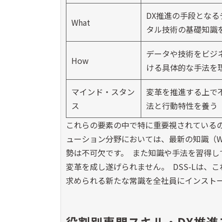
DX推進の手段となる
What
タル技術の基礎知識
データや技術をビジ
How
ける具体的な手法を
マインド・スタン
変革を推進する上で
ス
法と行動特性を養う
これらの要素の中で特に重要視されている
ューション分野においては、最新の知識（W
勢は不可欠です。 また知識や手法を習得
変革を成し遂げられません。 DSS-Lは
求められる新たな常識を全社員にインスト
役割別専門スキル・DX推進ス