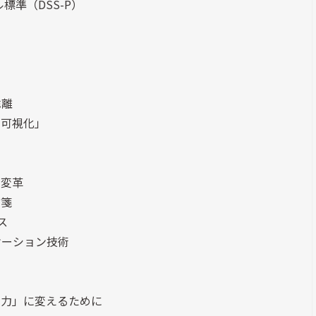
標準（DSS-P）
乖離
な可視化」
の変革
方箋
ス
ケーション技術
動力」に変えるために