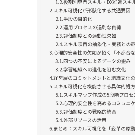
1.2.
役割別専門スキル・DX推進スキル
2.
スキル可視化が形骸化する共通要因
2.1.
手段の目的化
2.2.
運用プロセスの過剰な負荷
2.3.
評価制度との連動性欠如
2.4.
スキル項目の抽象化・実務との
3.
心理的安全性の欠如が招く「不都合
3.1.
四つの不安によるデータの歪み
3.2.
学習組織への進化を阻む文化
4.
経営層のコミットメントと組織文化
5.
スキル可視化を機能させる具体的処
5.1.
スキルマップ作成の5段階プロセ
5.2.
心理的安全性を高めるコミュニ
5.3.
評価制度との戦略的統合
5.4.
外部リソースの活用
6.
まとめ：スキル可視化を「変革の原