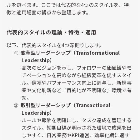
ルを選べます。ここでは代表的な
4
つのスタイルを、特
徴と適用場面の観点から整理します。
代表的スタイルの理論・特徴・適用
以下、代表的スタイルを
4
つ深掘りします。
変革型リーダーシップ（
Transformational
①
Leadership
）
高次のビジョンを示し、フォロワーの価値観やモ
チベーションを高めながら組織変革を促すスタイ
ル。信頼やパフォーマンス向上に寄与し、新規事
業や文化刷新など「目的地が不明確な」環境で有
効。
取引型リーダーシップ（
Transactional
②
Leadership
）
ルールや報酬を明確にし、タスク達成を管理する
スタイル。短期目標が明示された環境で成果を出
しやすく、日常業務や
KPI
運営、効率化期に適す