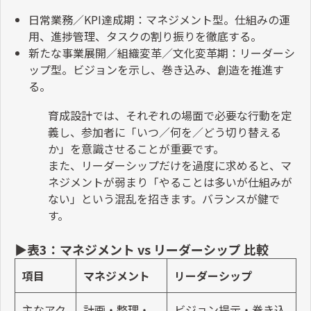
日常業務／
KPI
達成期：マネジメント型。仕組みの運
用、進捗管理、タスクの割り振りを徹底する。
新たな事業展開／組織変革／文化変革期：リーダーシ
ップ型。ビジョンを示し、巻き込み、創造を推進す
る。
育成設計では、それぞれの場面で必要な行動を定
義し、参加者に「いつ／何を／どう切り替える
か」を意識させることが重要です。
また、リーダーシップだけを過度に求めると、マ
ネジメントが弱まり「やることは多いが仕組みが
ない」という混乱を招きます。バランスが鍵で
す。
▶表
3
：マネジメント
vs
リーダーシップ 比較
項目
マネジメント
リーダーシップ
主なアク
計画・整理・
ビジョン提示・巻き込