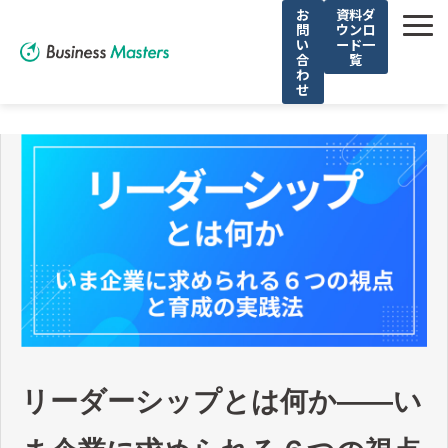
お
資料ダ
問
ウンロ
い
ード一
合
覧
わ
せ
解決できる課題
選ばれる理由
サービス
導入事例
お役立ち記事
無料セミナー
リーダーシップとは何か――い