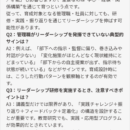
係構築
”
を通じて育つという点です。
従って、育成対象となる管理職・社員に対しても、研
修・実践・振り返りを通じてリーダーシップを伸ばす可
能性があります。
Q2
：管理職がリーダーシップを発揮できていない典型的
サインは？
A2
：例えば、「部下への指示・監督に偏り、巻き込みや
対話が少ない」「変化施策がほとんどなく現状維持にと
どまっている」「部下からの自主提案が出ず、指示待ち
状態が続いている」などがサインです。育成設計時に
は、こうした行動パターンを観察軸とするのが有効で
す。
Q3
：リーダーシップ研修を実施するとき、注意すべきポ
イントは？
A3
：講義型だけでは限界があり、「実践チャレンジ＋振
り返り＋フィードバック＋定着化」の構造を設計するこ
とが重要です。教育研究でも、実践・応用型プログラム
が効果的だとされています。