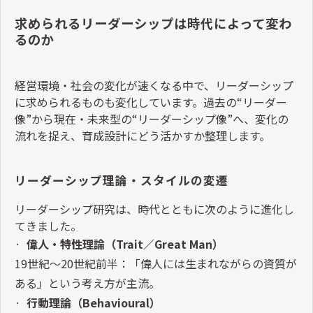
求められるリーダーシップは時代によって変わ
るのか
経営環境・社会の変化が速くなる中で、リーダーシップ
に求められるものも変化しています。過去の
“
リーダー
像
”
から現在・未来型の
“
リーダーシップ像
”
へ、変化の
流れを捉え、育成設計にどう活かすか整理します。
リーダーシップ理論・スタイルの変遷
リーダーシップ研究は、時代とともに次のように進化し
てきました。
·
偉人・特性理論（
Trait
／
Great Man
）
19
世紀〜
20
世紀前半：「偉人には生まれながらの資質が
ある」という考え方が主流。
·
行動理論（
Behavioural
）