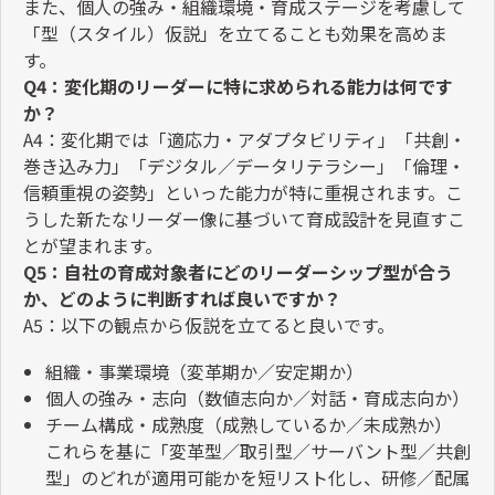
また、個人の強み・組織環境・育成ステージを考慮して
「型（スタイル）仮説」を立てることも効果を高めま
す。
Q4
：変化期のリーダーに特に求められる能力は何です
か？
A4
：変化期では「適応力・アダプタビリティ」「共創・
巻き込み力」「デジタル／データリテラシー」「倫理・
信頼重視の姿勢」といった能力が特に重視されます。こ
うした新たなリーダー像に基づいて育成設計を見直すこ
とが望まれます。
Q5
：自社の育成対象者にどのリーダーシップ型が合う
か、どのように判断すれば良いですか？
A5
：以下の観点から仮説を立てると良いです。
組織・事業環境（変革期か／安定期か）
個人の強み・志向（数値志向か／対話・育成志向か）
チーム構成・成熟度（成熟しているか／未成熟か）
これらを基に「変革型／取引型／サーバント型／共創
型」のどれが適用可能かを短リスト化し、研修／配属