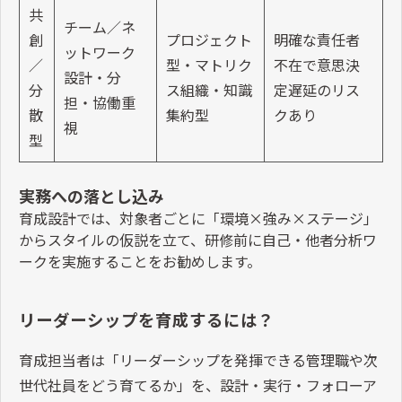
共
チーム／ネ
創
プロジェクト
明確な責任者
ットワーク
／
型・マトリク
不在で意思決
設計・分
分
ス組織・知識
定遅延のリス
担・協働重
散
集約型
クあり
視
型
実務への落とし込み
育成設計では、対象者ごとに「環境
×
強み
×
ステージ」
からスタイルの仮説を立て、研修前に自己・他者分析ワ
ークを実施することをお勧めします。
リーダーシップを育成するには？
育成担当者は「リーダーシップを発揮できる管理職や次
世代社員をどう育てるか」を、設計・実行・フォローア