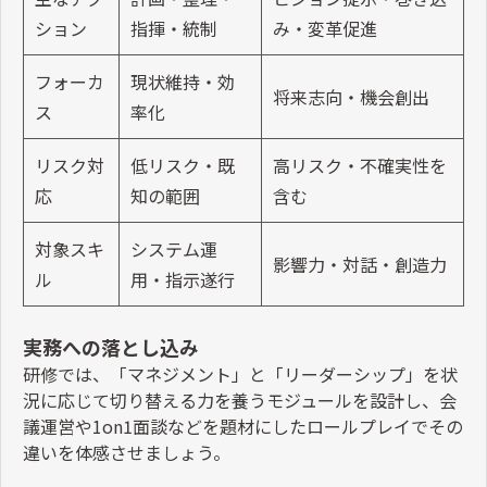
ション
指揮・統制
み・変革促進
フォーカ
現状維持・効
将来志向・機会創出
ス
率化
リスク対
低リスク・既
高リスク・不確実性を
応
知の範囲
含む
対象スキ
システム運
影響力・対話・創造力
ル
用・指示遂行
実務への落とし込み
研修では、「マネジメント」と「リーダーシップ」を状
況に応じて切り替える力を養うモジュールを設計し、会
議運営や
1on1
面談などを題材にしたロールプレイでその
違いを体感させましょう。