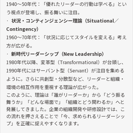
1940
〜
50
年代：「優れたリーダーの行動は学べる」とい
う視点が登場し、振る舞いに注目。
·
状況・コンティンジェンシー理論（
Situational
／
Contingency
）
1960
〜
70
年代：「状況に応じてスタイルを変える」考え
方が広がる。
·
新時代リーダーシップ（
New Leadership
）
1980
年代以降、変革型（
Transformational
）が台頭し、
1990
年代にはサーバント型（
Servant
）が注目を集める
ように。さらに共創型・分散型など、リーダーと組織・
環境の相互作用を重視する理論が広がった。
このように、理論は「誰がリーダーか」から「どう振る
舞うか」「どんな場面で」「組織とどう関わるか」へと
発展してきました。企業の組織開発や研修設計では、こ
の流れを押さえることで「今、求められるリーダーシッ
プ」を正確に捉えやすくなります。