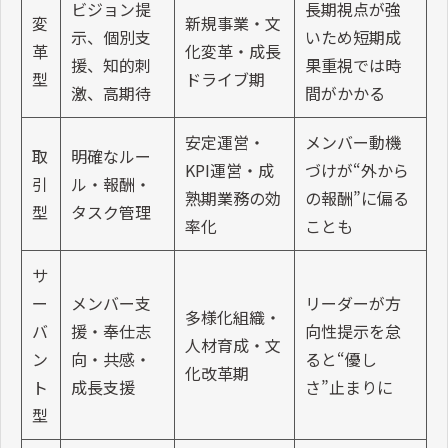
ビジョン提
長期視点が強
変
新規事業・文
示、個別支
いため短期成
革
化変革・成長
援、知的刺
果重視では時
型
ドライブ期
激、高期待
間がかかる
安定運営・
メンバー動機
取
明確なルー
KPI運営・成
づけが“外から
引
ル・報酬・
熟期業務の効
の報酬”に偏る
型
タスク管理
率化
ことも
サ
ー
メンバー支
リーダーが方
多様化組織・
バ
援・奉仕志
向性提示を怠
人材育成・文
ン
向・共感・
ると“優し
化改革期
ト
成長支援
さ”止まりに
型