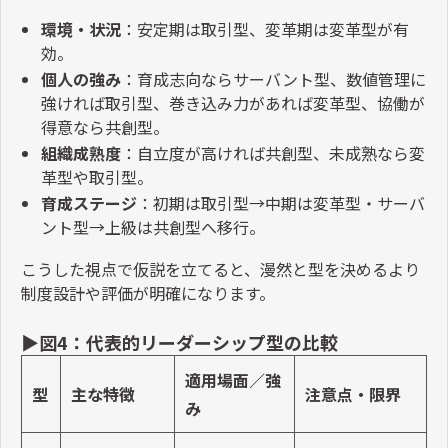
環境・状況
：安定期は取引型、変革期は変革型が有
効。
個人の強み
：育成志向ならサーバント型、数値管理に
強ければ取引型、巻き込み力があれば変革型、協働が
得意なら共創型。
組織成熟度
：自立度が高ければ共創型、未成熟なら変
革型や取引型。
育成ステージ
：初期は取引型
→
中期は変革型・サーバ
ント型
→
上級は共創型へ移行。
こうした視点で仮説を立てると、漫然と型を決めるより
制度設計や評価が明確になります。
▶図
4
：代表的リーダーシップ型の比較
適用場面／強
型
主な特徴
注意点・限界
み