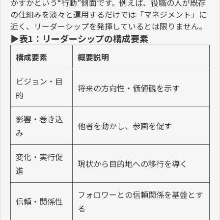
かすかという
“
行動
”
側面です。例えば、役職の人が既存
の仕組みを淡々と運用するだけでは「マネジメント」に
近く、リーダーシップを発揮しているとは限りません。
▶表
1
：リーダーシップの構成要素
構成要素
概要説明
ビジョン・目
将来の方向性・価値観を示す
的
影響・巻き込
他者を動かし、参画を促す
み
変化・実行促
現状から目的地への移行を導く
進
フォロワーとの信頼関係を基盤とす
信頼・関係性
る