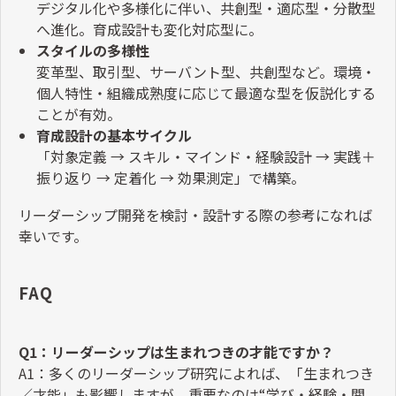
デジタル化や多様化に伴い、共創型・適応型・分散型
へ進化。育成設計も変化対応型に。
スタイルの多様性
変革型、取引型、サーバント型、共創型など。環境・
個人特性・組織成熟度に応じて最適な型を仮説化する
ことが有効。
育成設計の基本サイクル
「対象定義
→
スキル・マインド・経験設計
→
実践＋
振り返り
→
定着化
→
効果測定」で構築。
リーダーシップ開発を検討・設計する際の参考になれば
幸いです。
FAQ
Q1
：リーダーシップは生まれつきの才能ですか？
A1
：多くのリーダーシップ研究によれば、「生まれつき
／才能」も影響しますが、重要なのは
“
学び・経験・関