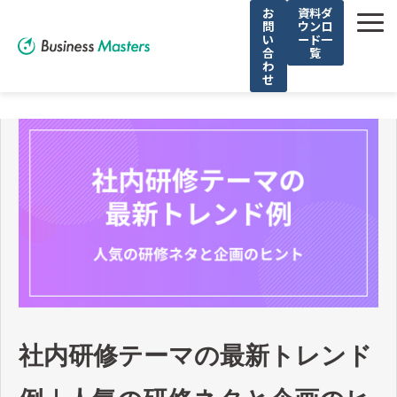
お
資料ダ
問
ウンロ
い
ード一
合
覧
わ
せ
解決できる課題
選ばれる理由
サービス
導入事例
お役立ち記事
無料セミナー
社内研修テーマの最新トレンド