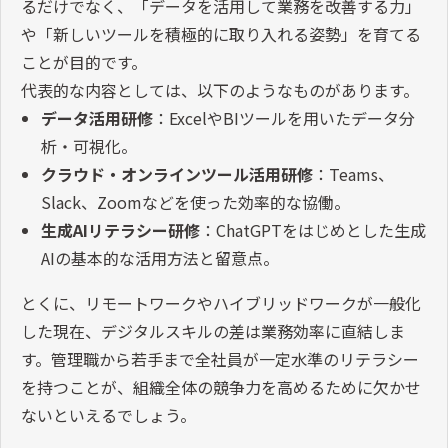
るだけでなく、「データを活用して業務を改善する力」
や「新しいツールを積極的に取り入れる姿勢」を育てる
ことが目的です。
代表的な内容としては、以下のようなものがあります。
データ活用研修
：
Excel
や
BI
ツールを用いたデータ分
析・可視化。
クラウド・オンラインツール活用研修
：
Teams
、
Slack
、
Zoom
などを使った効率的な協働。
生成
AI
リテラシー研修
：
ChatGPT
をはじめとした生成
AI
の基本的な活用方法と留意点。
とくに、リモートワークやハイブリッドワークが一般化
した現在、デジタルスキルの差は業務効率に直結しま
す。管理職から若手まで全社員が一定水準のリテラシー
を持つことが、組織全体の競争力を高めるために欠かせ
ないといえるでしょう。