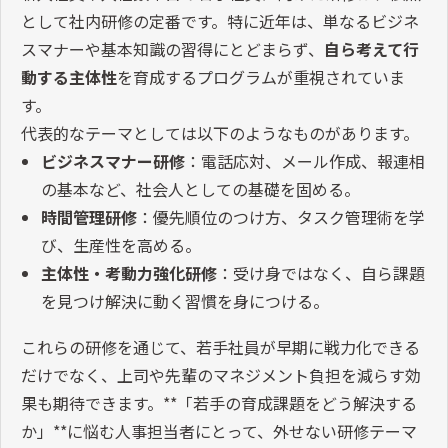
として社内研修の定番です。特に近年は、単なるビジネ
スマナーや基本知識の習得にとどまらず、
自ら考えて行
動する主体性
を育成するプログラムが重視されていま
す。
代表的なテーマとしては以下のようなものがあります。
ビジネスマナー研修
：電話応対、メール作成、報連相
の基本など、社会人としての基礎を固める。
時間管理研修
：優先順位のつけ方、タスク管理術を学
び、生産性を高める。
主体性・考動力強化研修
：受け身ではなく、自ら課題
を見つけ解決に動く習慣を身につける。
これらの研修を通じて、若手社員が早期に戦力化できる
だけでなく、上司や先輩のマネジメント負担を減らす効
果も期待できます。
**
「若手の育成課題をどう解決する
か」
**
に悩む人事担当者にとって、外せない研修テーマ