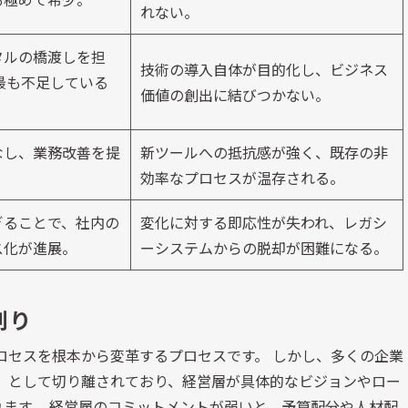
れない。
タルの橋渡しを担
技術の導入自体が目的化し、ビジネス
最も不足している
価値の創出に結びつかない。
なし、業務改善を提
新ツールへの抵抗感が強く、既存の非
効率なプロセスが温存される。
ぎることで、社内の
変化に対する即応性が失われ、レガシ
ス化が進展。
ーシステムからの脱却が困難になる。
割り
プロセスを根本から変革するプロセスです。 しかし、多くの企業
事」として切り離されており、経営層が具体的なビジョンやロー
ます。 経営層のコミットメントが弱いと、予算配分や人材配