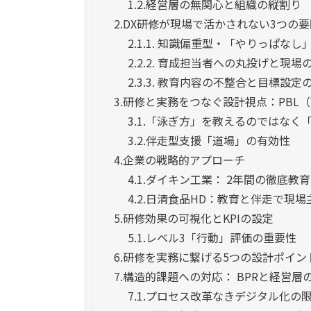
1.2.
経営層の無関心と組織の縦割り
2.
DX研修が現場で活かされない3つの要
2.1.
1. 知識偏重型・「やりっぱなし
2.2.
2. 育成担当者への丸投げと現場
2.3.
3. 教育内容の不整合と目標設定
3.
研修と実務をつなぐ設計視点：PBL
3.1.
「泳ぎ方」を教えるのではなく
3.2.
伴走型支援「道場」の有効性
4.
企業の戦略的アプローチ
4.1.
ダイキン工業： 2年間の徹底教
4.2.
日清食品HD：教育と伴走で現場
5.
研修効果の可視化とKPIの設定
5.1.
レベル3「行動」評価の重要性
6.
研修を実務に繋げる5つの設計ポイン
7.
構造的課題への対応： BPRと経営層
7.1.
プロセス改革なきデジタル化の