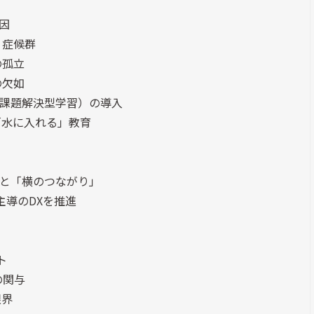
因
」症候群
の孤立
の欠如
（課題解決型学習）の導入
「水に入れる」教育
育と「横のつながり」
主導のDXを推進
ト
の関与
限界