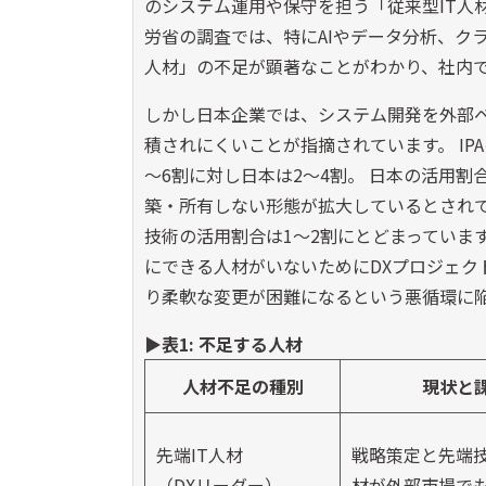
のシステム運用や保守を担う「従来型IT人材
労省の調査では、特にAIやデータ分析、ク
人材」の不足が顕著なことがわかり、社内
しかし日本企業では、システム開発を外部
積されにくいことが指摘されています。 IP
～6割に対し日本は2～4割。 日本の活用割
築・所有しない形態が拡大しているとされて
技術の活用割合は1～2割にとどまっていま
にできる人材がいないためにDXプロジェク
り柔軟な変更が困難になるという悪循環に
▶表1: 不足する人材
人材不足の種別
現状と
先端IT人材
戦略策定と先端
（DXリーダー）
材が外部市場で