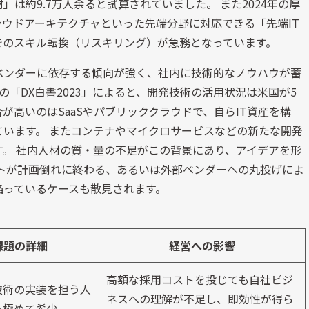
」は約9.7万人余ると試算されていました。 また2024年の厚
ラウドアーキテクチャといった先端分野に対応できる「先端IT
でのスキル転換（リスキリング）が急務となっています。
ベンダーに依存する傾向が強く、社内に技術的なノウハウが蓄
Aの「DX白書2023」によると、開発技術の活用状況は米国が5
合が高いのはSaaSやパブリッククラウドで、自らIT資産を構
います。 またコンテナやマイクロサービスなどの新たな開発
す。 社内人材の質・量の不足がこの背景にあり、アイデアを形
トが計画倒れに終わる、あるいは外部ベンダーへの丸投げによ
陥っているケースも散見されます。
課題の詳細
経営への影響
高額な採用コストを投じても自社ビジ
技術の実装を担う人
ネスへの理解が不足し、即効性が得ら
も極めて希少。