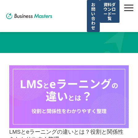
お
資料ダ
問
ウンロ
い
ード一
合
覧
わ
せ
解決できる課題
選ばれる理由
サービス
導入事例
お役立ち記事
無料セミナー
LMSとeラーニングの違いとは？役割と関係性