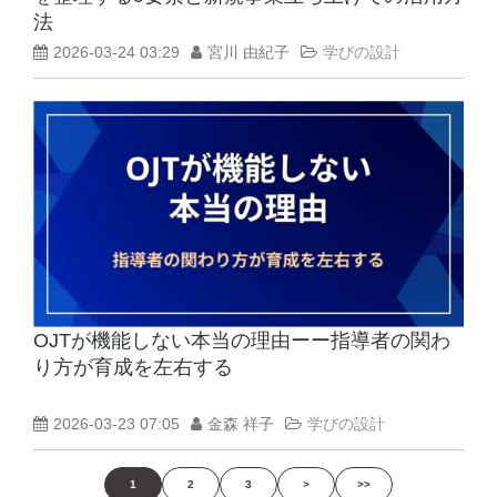
法
2026-03-24 03:29
宮川 由紀子
学びの設計
OJTが機能しない本当の理由ーー指導者の関わ
り方が育成を左右する
2026-03-23 07:05
金森 祥子
学びの設計
1
2
3
>
>>