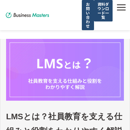
お
資料ダ
問
ウンロ
い
ード一
合
覧
わ
せ
解決できる課題
選ばれる理由
サービス
導入事例
お役立ち記事
無料セミナー
LMSとは？社員教育を支える仕