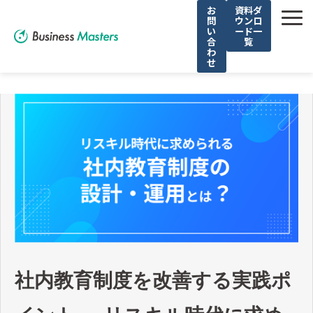
お
資料ダ
問
ウンロ
い
ード一
合
覧
わ
せ
解決できる課題
選ばれる理由
サービス
導入事例
お役立ち記事
無料セミナー
社内教育制度を改善する実践ポ