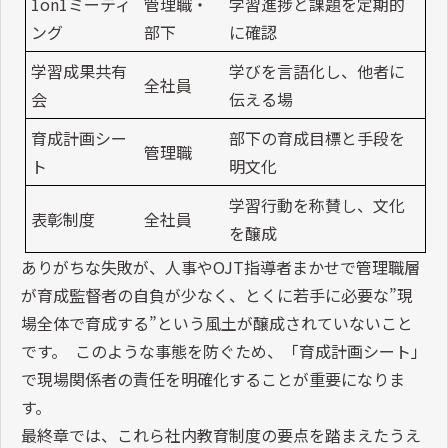
1on1ミーティ
管理職・
学習進捗と課題を定期的
ング
部下
に確認
学習成果共有
学びを言語化し、他者に
全社員
会
伝える場
育成計画シー
部下の育成目標と手段を
管理職
ト
明文化
学習行動を称賛し、文化
表彰制度
全社員
を醸成
ありがちな失敗が、人事やOJT指導者まかせで管理職層
が育成監督者の自負が少なく、とくに若手に必要な”現
場全体で育成する”という風土が醸成されていないこと
です。 このような事態を防ぐため、「育成計画シート」
で現場関係者の責任を明確化することが重要になりま
す。
最終章では、これら社内教育制度の要点を踏まえたうえ