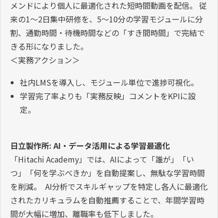
メンドにより個人に最適化された短時間動画を配信。 従
来の1〜2日集中研修を、5〜10分の学習モジュールに分
割、通勤時間・待機時間などの「すき間時間」で完結で
きる形になりました。
＜実務アクション＞
社内LMSを導入し、モジュール単位で進捗可視化。
学習完了率よりも「実務反映」コメントをKPIに設
定。
日立製作所: AI・データ活用による学習最適化
「Hitachi Academy」では、AIによって「誰が」「い
つ」「何を学ぶべきか」を自動提案し、無駄な学習時間
を削減。 AI分析でスキルギャップを特定し各人に最適化
されたカリキュラムを自動推薦することで、年間学習時
間が大幅に増加、離職率も低下しました。