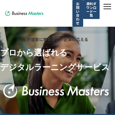
お
資料ダ
問
ウンロ
い
ード一
合
覧
わ
せ
解決できる課題
学習者に寄り添い、企業に応える
選ばれる理由
サービス
プロから選ばれる 
導入事例
デジタルラーニングサービス
お役立ち記事
無料セミナー