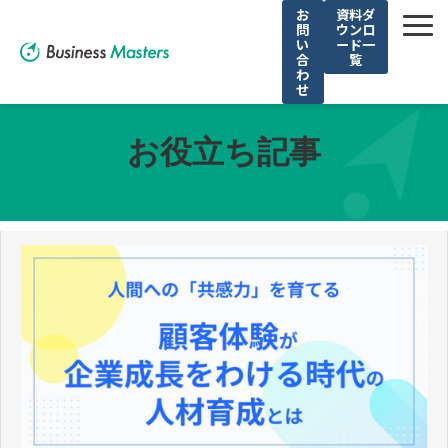
お
資料ダ
問
ウンロ
い
ード一
合
覧
わ
せ
解決できる課題
お役立ち記事
選ばれる理由
サービス
導入事例
お役立ち記事
無料セミナー